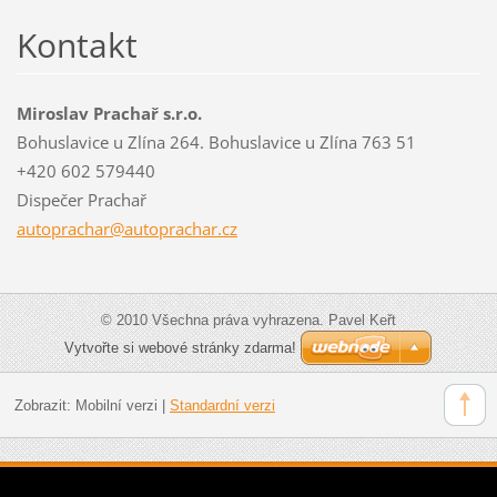
Kontakt
Miroslav Prachař s.r.o.
Bohuslavice u Zlína 264. Bohuslavice u Zlína 763 51
+420 602 579440
Dispečer Prachař
autoprac
har@auto
prachar.
cz
© 2010 Všechna práva vyhrazena. Pavel Keřt
Vytvořte si webové stránky zdarma!
Zobrazit:
Mobilní verzi
|
Standardní verzi