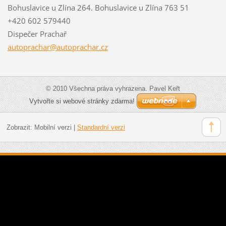
Bohuslavice u Zlína 264. Bohuslavice u Zlína 763 51
+420 602 579440
Dispečer Prachař
autoprac
har@auto
prachar.
cz
© 2010 Všechna práva vyhrazena. Pavel Keřt
Vytvořte si webové stránky zdarma!
Zobrazit:
Mobilní verzi
|
Standardní verzi