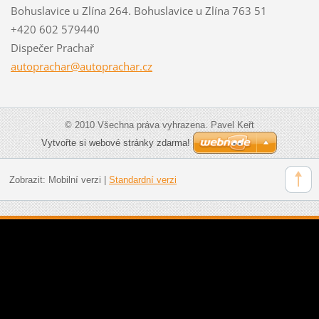
Bohuslavice u Zlína 264. Bohuslavice u Zlína 763 51
+420 602 579440
Dispečer Prachař
autoprac
har@auto
prachar.
cz
© 2010 Všechna práva vyhrazena. Pavel Keřt
Vytvořte si webové stránky zdarma!
Zobrazit:
Mobilní verzi
|
Standardní verzi